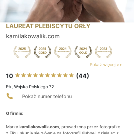
LAUREAT PLEBISCYTU ORŁY
kamilakowalik.com
Pokaż więcej >>
10
(44)
Ełk, Wojska Polskiego 72
Pokaż numer telefonu
O firmie:
Marka
kamilakowalik.com
, prowadzona przez fotografkę
z Ełku, skupia się głównie na fotografii ślubnej, działając z