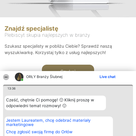
Znajdź specjalistę
Plebiscyt skupia najlepszych w branży
Szukasz specjalisty w pobliżu Ciebie? Sprawdź naszą
wyszukiwarkę. Korzystaj tylko z usług najlepszych!
Szukaj
ORŁY Branży Ślubnej
Live chat
13:36
Cześć, chętnie Ci pomogę! 🙂 Kliknij proszę w
odpowiedni temat rozmowy! 🙂
Organizator plebiscytu
Plebiscyt
Kontakt
Jestem Laureatem, chcę odebrać materiały
Bright Side Solutions sp. z o.
Laureaci
Kontakt
marketingowe
o. sp. k.
Lista
ul. Ruska 22
wszystkich
Chcę zgłosić swoją firmę do Orłów
Wrocław 50-079
Laureatów