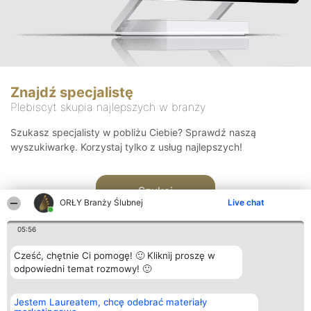
Znajdź specjalistę
Plebiscyt skupia najlepszych w branży
Szukasz specjalisty w pobliżu Ciebie? Sprawdź naszą
wyszukiwarkę. Korzystaj tylko z usług najlepszych!
Szukaj
ORŁY Branży Ślubnej
Live chat
05:56
Cześć, chętnie Ci pomogę! 🙂 Kliknij proszę w
odpowiedni temat rozmowy! 🙂
Organizator plebiscytu
Plebiscyt
Kontakt
Jestem Laureatem, chcę odebrać materiały
Bright Side Solutions sp. z o.
Laureaci
Kontakt