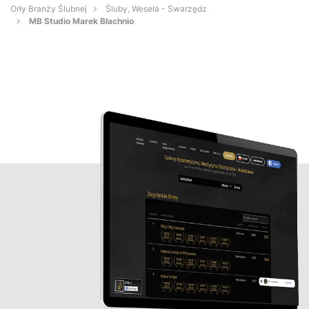
Orły Branży Ślubnej
Śluby, Wesela - Swarzędz
MB Studio Marek Błachnio