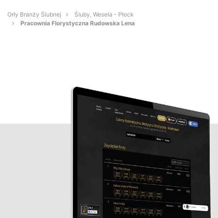
Orły Branży Ślubnej
Śluby, Wesela - Płock
Pracownia Florystyczna Rudowska Lena