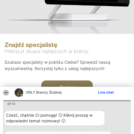
Znajdź specjalistę
Plebiscyt skupia najlepszych w branży
Szukasz specjalisty w pobliżu Ciebie? Sprawdź naszą
wyszukiwarkę. Korzystaj tylko z usług najlepszych!
Szukaj
ORŁY Branży Ślubnej
Live chat
07:12
Cześć, chętnie Ci pomogę! 🙂 Kliknij proszę w
odpowiedni temat rozmowy! 🙂
Organizator plebiscytu
Plebiscyt
Kontakt