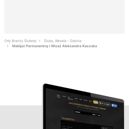
Orły Branży Ślubnej
Śluby, Wesela - Gdynia
Makijaż Permanentny i Wizaż Aleksandra Kaszuba