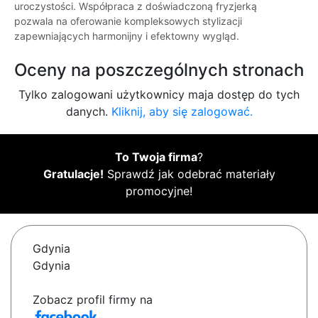
uroczystości. Współpraca z doświadczoną fryzjerką
pozwala na oferowanie kompleksowych stylizacji
zapewniających harmonijny i efektowny wygląd.
Oceny na poszczególnych stronach
Tylko zalogowani użytkownicy maja dostęp do tych
danych.
Kliknij, aby się zalogować.
To Twoja firma
?
Gratulacje!
Sprawdź jak odebrać materiały
promocyjne!
Gdynia
Gdynia
Zobacz profil firmy na