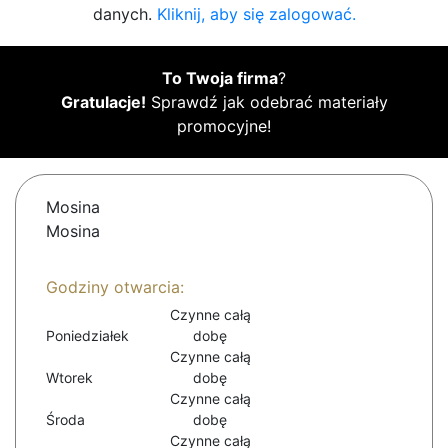
danych.
Kliknij, aby się zalogować.
To Twoja firma
?
Gratulacje!
Sprawdź jak odebrać materiały
promocyjne!
Mosina
Mosina
Godziny otwarcia:
Czynne całą
Poniedziałek
dobę
Czynne całą
Wtorek
dobę
Czynne całą
Środa
dobę
Czynne całą