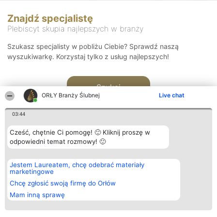
Znajdź specjalistę
Plebiscyt skupia najlepszych w branży
Szukasz specjalisty w pobliżu Ciebie? Sprawdź naszą
wyszukiwarkę. Korzystaj tylko z usług najlepszych!
Szukaj
ORŁY Branży Ślubnej
Live chat
03:44
Cześć, chętnie Ci pomogę! 🙂 Kliknij proszę w
odpowiedni temat rozmowy! 🙂
Organizator plebiscytu
Plebiscyt
Kontakt
Jestem Laureatem, chcę odebrać materiały
Bright Side Solutions sp. z o.
Laureaci
Kontakt
marketingowe
o. sp. k.
Lista
ul. Ruska 22
wszystkich
Chcę zgłosić swoją firmę do Orłów
Wrocław 50-079
Laureatów
Mam inną sprawę
KRS 0000749100 | Regon
Zasady
381313360 | NIP 8943132676
Regulamin
+48 508 492 400
Polityka
Prywatności