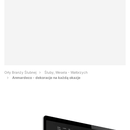
Orły Branży Ślubnej
Śluby, Wesela - Wałbrzych
Anmardeco - dekoracje na każdą okazje