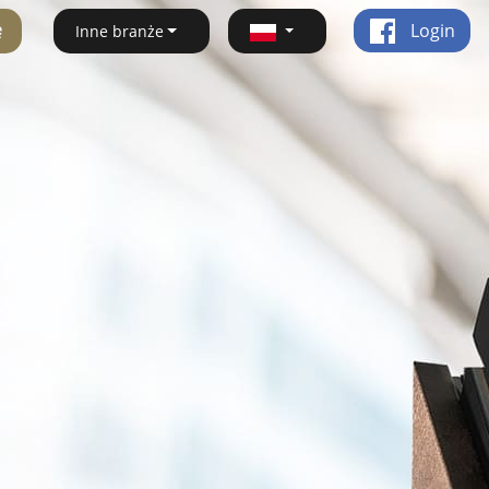
ę
Login
Inne branże