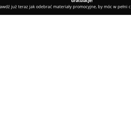
Gratulacje!
awdź już teraz jak odebrać materiały promocyjne, by móc w pełni c
Madam Shears
O firmie:
Madam Shears
to atelier zlok
tworzeniu oraz szyciu na zamó
Pracownia wyróżnia się na pols
skrojone na miarę indywidualn
Pokaż więcej >>
projekty w pełni unikatowe or
Centralnym elementem działaln
zamówienie, dzięki któremu ka
osobistych wymagań klientki, 
oryginalności każdej kreacji. 
powinny odzwierciedlać charak