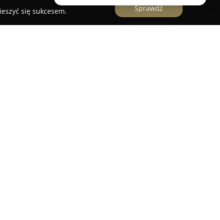
Sprawdź
ieszyć się sukcesem.
alizowane we Wrocławiu, specjalizujące się w
wienie sukien ślubnych i wieczorowych.
kim rynku branży ślubnej, oferując rozwiązania
ych oczekiwań klientek, dzięki czemu powstają
az dopasowane do preferencji zamawiających.
ości tej pracowni jest krawiectwo na
żda suknia tworzona jest od podstaw według
co pozwala osiągnąć najwyższy poziom
Zamysł pracowni zakłada, że suknie ślubne
ter oraz upodobania osoby zamawiającej, a