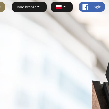
ę
Login
Inne branże