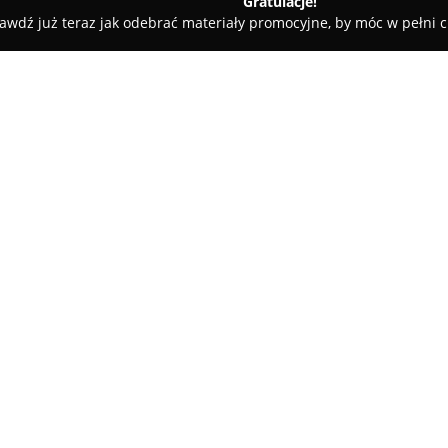
Gratulacje!
awdź już teraz jak odebrać materiały promocyjne, by móc w pełni c
Szalona Gadżeciarnia
O firmie:
Szalona Gadżeciarnia
to grupa 
specjalizująca się w organizacj
inne wyjątkowe wydarzenia. Fi
realizację niepowtarzalnych pr
Pokaż więcej >>
i kreując wyjątkowy klimat dane
Wśród dostępnych rozwiązań zna
fotolustro, które umożliwiają 
zapewniają dużo radości. Ofer
w chmurach realizowany za po
pirotechniczne oraz urządzeni