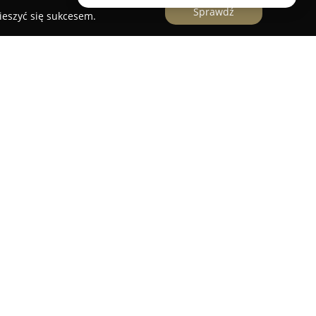
Sprawdź
ieszyć się sukcesem.
działająca w branży ślubnej w Polsce,
i unikalnych atrakcji przeznaczonych na wesela i
rma dzięki szerokiemu wachlarzowi usług wspiera
zyjęć, dostosowując ofertę do preferencji klientów
j uroczystości.
jdują się takie elementy, jak fotobudka oraz
gościom tworzenie pamiątkowych zdjęć i
tę uzupełniają bar samoobsługowy Barmix, taniec
mocą ciężkiego dymu, widowiskowe pokazy
a do wytwarzania baniek mydlanych. Na