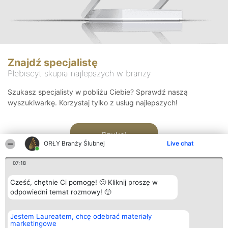
Znajdź specjalistę
Plebiscyt skupia najlepszych w branży
Szukasz specjalisty w pobliżu Ciebie? Sprawdź naszą
wyszukiwarkę. Korzystaj tylko z usług najlepszych!
Szukaj
ORŁY Branży Ślubnej
Live chat
07:18
Cześć, chętnie Ci pomogę! 🙂 Kliknij proszę w
odpowiedni temat rozmowy! 🙂
Organizator plebiscytu
Plebiscyt
Kontakt
Jestem Laureatem, chcę odebrać materiały
Bright Side Solutions sp. z o.
Laureaci
Kontakt
marketingowe
o. sp. k.
Lista