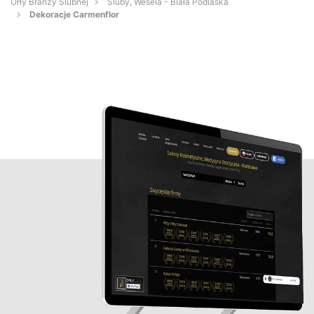
Orły Branży Ślubnej
Śluby, Wesela - Biała Podlaska
Dekoracje Carmenflor