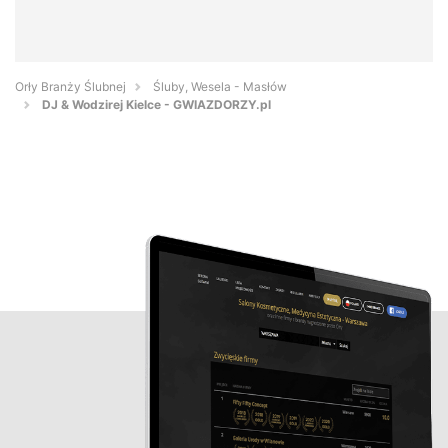
Orły Branży Ślubnej
Śluby, Wesela - Masłów
DJ & Wodzirej Kielce - GWIAZDORZY.pl