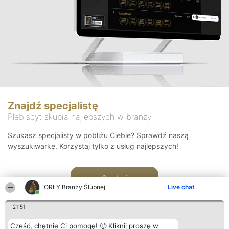
Znajdź specjalistę
Plebiscyt skupia najlepszych w branży
Szukasz specjalisty w pobliżu Ciebie? Sprawdź naszą
wyszukiwarkę. Korzystaj tylko z usług najlepszych!
Szukaj
ORŁY Branży Ślubnej
Live chat
21:51
Cześć, chętnie Ci pomogę! 🙂 Kliknij proszę w