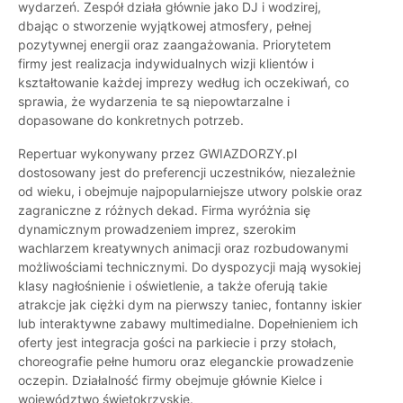
wydarzeń. Zespół działa głównie jako DJ i wodzirej,
dbając o stworzenie wyjątkowej atmosfery, pełnej
pozytywnej energii oraz zaangażowania. Priorytetem
firmy jest realizacja indywidualnych wizji klientów i
kształtowanie każdej imprezy według ich oczekiwań, co
sprawia, że wydarzenia te są niepowtarzalne i
dopasowane do konkretnych potrzeb.
Repertuar wykonywany przez GWIAZDORZY.pl
dostosowany jest do preferencji uczestników, niezależnie
od wieku, i obejmuje najpopularniejsze utwory polskie oraz
zagraniczne z różnych dekad. Firma wyróżnia się
dynamicznym prowadzeniem imprez, szerokim
wachlarzem kreatywnych animacji oraz rozbudowanymi
możliwościami technicznymi. Do dyspozycji mają wysokiej
klasy nagłośnienie i oświetlenie, a także oferują takie
atrakcje jak ciężki dym na pierwszy taniec, fontanny iskier
lub interaktywne zabawy multimedialne. Dopełnieniem ich
oferty jest integracja gości na parkiecie i przy stołach,
choreografie pełne humoru oraz eleganckie prowadzenie
oczepin. Działalność firmy obejmuje głównie Kielce i
województwo świętokrzyskie.