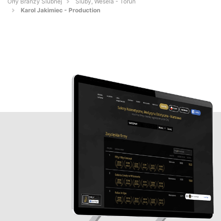
Orły Branży Ślubnej
Śluby, Wesela - Toruń
Karol Jakimiec - Production