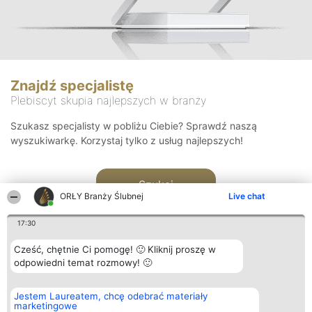
Znajdź specjalistę
Plebiscyt skupia najlepszych w branży
Szukasz specjalisty w pobliżu Ciebie? Sprawdź naszą
wyszukiwarkę. Korzystaj tylko z usług najlepszych!
Szukaj
ORŁY Branży Ślubnej
Live chat
17:30
Cześć, chętnie Ci pomogę! 🙂 Kliknij proszę w
odpowiedni temat rozmowy! 🙂
Organizator plebiscytu
Plebiscyt
Kontakt
Jestem Laureatem, chcę odebrać materiały
Bright Side Solutions sp. z o.
Laureaci
Kontakt
marketingowe
o. sp. k.
Lista