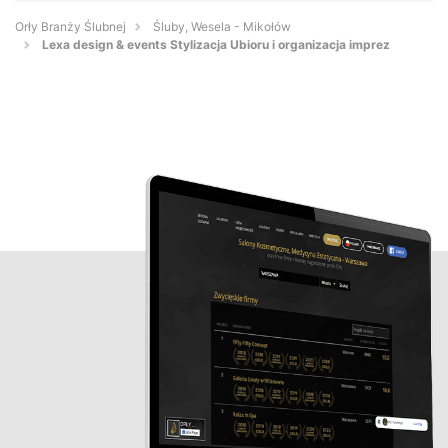
Orły Branży Ślubnej
Śluby, Wesela - Mikołów
Lexa design & events Stylizacja Ubioru i organizacja imprez