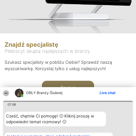
Znajdź specjalistę
Plebiscyt skupia najlepszych w branży
Szukasz specjalisty w pobliżu Ciebie? Sprawdź naszą
wyszukiwarkę. Korzystaj tylko z usług najlepszych!
Szukaj
ORŁY Branży Ślubnej
Live chat
07:08
Cześć, chętnie Ci pomogę! 🙂 Kliknij proszę w
odpowiedni temat rozmowy! 🙂
Organizator plebiscytu
Plebiscyt
Kontakt