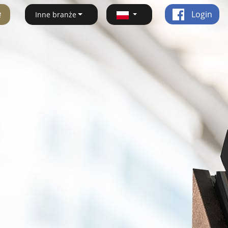
ę
Login
Inne branże