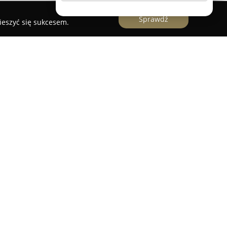
Sprawdź
ieszyć się sukcesem.
ic-movie.pl
, która specjalizuje się w pełnym
bów oraz wesel. Oferta obejmuje dokumentowanie
i, począwszy od przygotowań, poprzez ceremonię
ałą zabawę weselną. Wśród proponowanych usług
y ślubne, teledyski prezentujące kluczowe
lenerowe realizacje o wyjątkowych walorach
movie.pl jest priorytetowe podejście do jakości
alizowane materiały nagrywane są w rozdzielczości