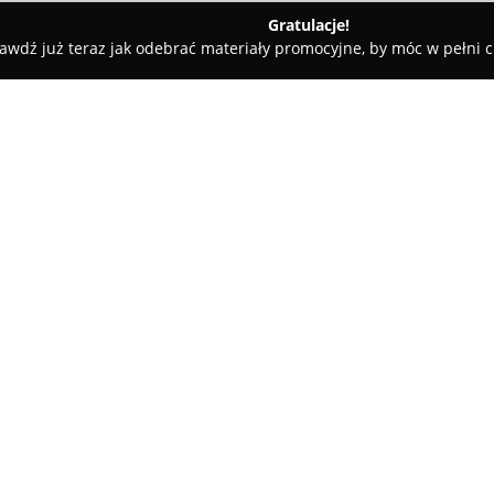
Gratulacje!
awdź już teraz jak odebrać materiały promocyjne, by móc w pełni c
gic-movie.pl
O firmie:
W Płocku funkcjonuje firma
mag
zakresie wideofilmowania ślu
wszystkich etapów uroczystośc
zawarcia małżeństwa, aż po c
znaleźć można dynamiczne film
momenty wydarzenia, a także p
wizualnych.
Charakterystyczną cechą magic-
technicznej i artystycznej. Re