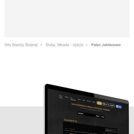
Orły Branży Ślubnej
Śluby, Wesela - Ujście
Pałac Jabłonowo