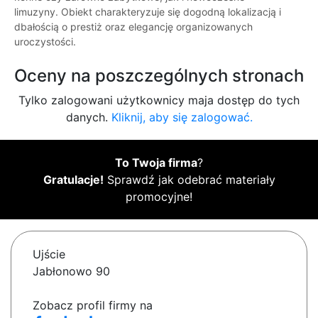
limuzyny. Obiekt charakteryzuje się dogodną lokalizacją i
dbałością o prestiż oraz elegancję organizowanych
uroczystości.
Oceny na poszczególnych stronach
Tylko zalogowani użytkownicy maja dostęp do tych
danych.
Kliknij, aby się zalogować.
To Twoja firma
?
Gratulacje!
Sprawdź jak odebrać materiały
promocyjne!
Ujście
Jabłonowo 90
Zobacz profil firmy na