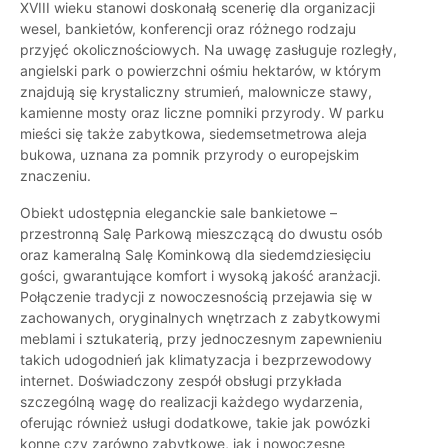
XVIII wieku stanowi doskonałą scenerię dla organizacji
wesel, bankietów, konferencji oraz różnego rodzaju
przyjęć okolicznościowych. Na uwagę zasługuje rozległy,
angielski park o powierzchni ośmiu hektarów, w którym
znajdują się krystaliczny strumień, malownicze stawy,
kamienne mosty oraz liczne pomniki przyrody. W parku
mieści się także zabytkowa, siedemsetmetrowa aleja
bukowa, uznana za pomnik przyrody o europejskim
znaczeniu.
Obiekt udostępnia eleganckie sale bankietowe –
przestronną Salę Parkową mieszczącą do dwustu osób
oraz kameralną Salę Kominkową dla siedemdziesięciu
gości, gwarantujące komfort i wysoką jakość aranżacji.
Połączenie tradycji z nowoczesnością przejawia się w
zachowanych, oryginalnych wnętrzach z zabytkowymi
meblami i sztukaterią, przy jednoczesnym zapewnieniu
takich udogodnień jak klimatyzacja i bezprzewodowy
internet. Doświadczony zespół obsługi przykłada
szczególną wagę do realizacji każdego wydarzenia,
oferując również usługi dodatkowe, takie jak powózki
konne czy zarówno zabytkowe, jak i nowoczesne