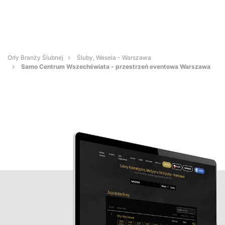
Orły Branży Ślubnej
Śluby, Wesela - Warszawa
Samo Centrum Wszechświata - przestrzeń eventowa Warszawa