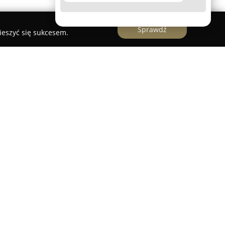
Sprawdź
ieszyć się sukcesem.
cjalista działający w branży ślubnej w Polsce,
prawy muzycznej oraz prowadzeniem przyjęć
 Historia firmy sięga 2016 roku, natomiast od
adzi wesela, co przyczynia się do bogatego
i realizowanych usług. Zespół skupia się na
poprzez staranny dobór muzyki dostosowany do
 gości, dzięki czemu każde wydarzenie odznacza