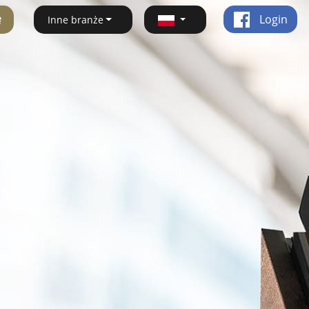
ę
Login
Inne branże