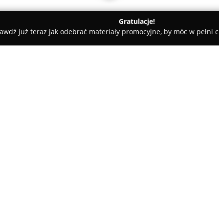
Gratulacje!
awdź już teraz jak odebrać materiały promocyjne, by móc w pełni c
ska
DJ Dubik
O firmie:
DJ Dubik
to wykwalifikowany spe
zajmujący się zapewnianiem o
weselnych na wysokim poziomie.
2021 roku DJ samodzielnie prow
doświadczenia i solidnej jakośc
kreowaniu znakomitej zabawy 
gustu Pary Młodej i oczekiwań
się wyjątkowym klimatem.