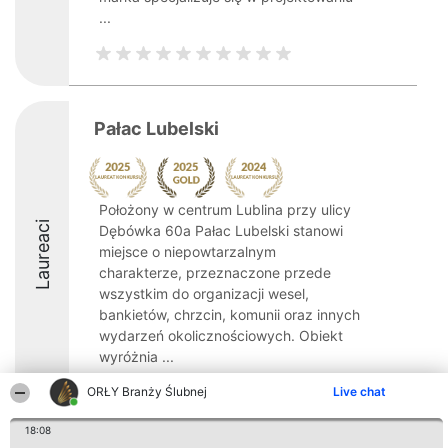
...
Pałac Lubelski
Położony w centrum Lublina przy ulicy
Laureaci
Dębówka 60a Pałac Lubelski stanowi
miejsce o niepowtarzalnym
charakterze, przeznaczone przede
wszystkim do organizacji wesel,
bankietów, chrzcin, komunii oraz innych
wydarzeń okolicznościowych. Obiekt
wyróżnia ...
9.5
ORŁY Branży Ślubnej
Live chat
18:08