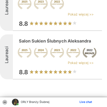
Laureaci
Pokaż więcej >>
8.8
Salon Sukien Ślubnych Aleksandra
Laureaci
Pokaż więcej >>
8.8
ORŁY Branży Ślubnej
Live chat
Inne firmy z województwa