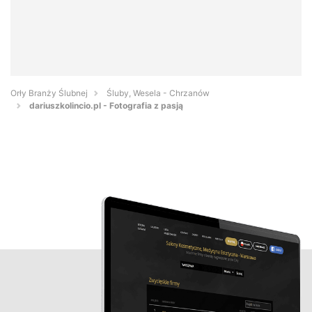
Orły Branży Ślubnej
Śluby, Wesela - Chrzanów
dariuszkolincio.pl - Fotografia z pasją