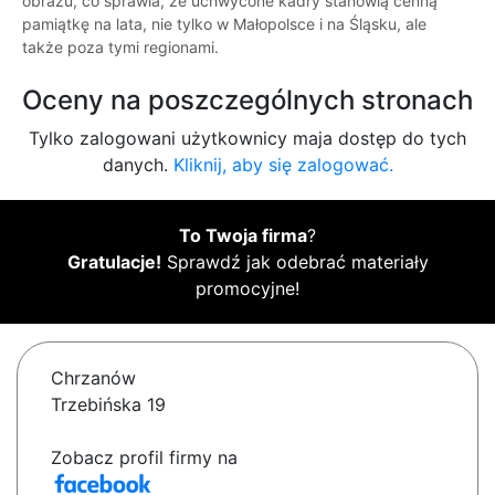
obrazu, co sprawia, że uchwycone kadry stanowią cenną
pamiątkę na lata, nie tylko w Małopolsce i na Śląsku, ale
także poza tymi regionami.
Oceny na poszczególnych stronach
Tylko zalogowani użytkownicy maja dostęp do tych
danych.
Kliknij, aby się zalogować.
To Twoja firma
?
Gratulacje!
Sprawdź jak odebrać materiały
promocyjne!
Chrzanów
Trzebińska 19
Zobacz profil firmy na