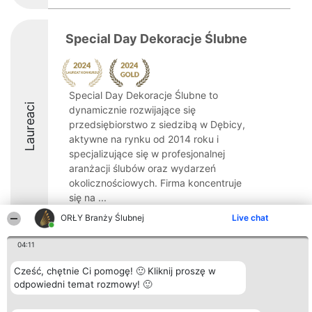
Special Day Dekoracje Ślubne
Special Day Dekoracje Ślubne to
Laureaci
dynamicznie rozwijające się
przedsiębiorstwo z siedzibą w Dębicy,
aktywne na rynku od 2014 roku i
specjalizujące się w profesjonalnej
aranżacji ślubów oraz wydarzeń
okolicznościowych. Firma koncentruje
się na ...
ORŁY Branży Ślubnej
Live chat
04:11
Cześć, chętnie Ci pomogę! 🙂 Kliknij proszę w
Organizator plebiscytu
Plebiscyt
Kontakt
Bright Side Solutions sp. z o.
odpowiedni temat rozmowy! 🙂
Laureaci
Kontakt
o. sp. k.
Lista
ul. Ruska 22
wszystkich