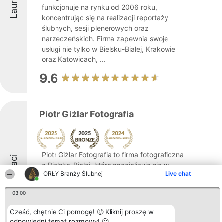
Laureaci
funkcjonuje na rynku od 2006 roku,
koncentrując się na realizacji reportaży
ślubnych, sesji plenerowych oraz
narzeczeńskich. Firma zapewnia swoje
usługi nie tylko w Bielsku-Białej, Krakowie
oraz Katowicach, ...
9.6
Piotr Giźlar Fotografia
Piotr Giźlar Fotografia to firma fotograficzna
Laureaci
z Bielska-Białej, która specjalizuje się w
ORŁY Branży Ślubnej
Live chat
reportażach ślubnych cechujących się
oryginalnością oraz bogactwem emocji.
03:00
Fotograf wyróżnia się szczególnym
wyczuciem detali i indywidualnym
Cześć, chętnie Ci pomogę! 🙂 Kliknij proszę w
podejściem ...
odpowiedni temat rozmowy! 🙂