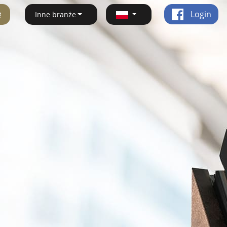
ę
Login
Inne branże