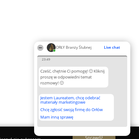
ORŁY Branży Ślubnej
Live chat
23:49
Cześć, chętnie Ci pomogę! 🙂 Kliknij
proszę w odpowiedni temat
rozmowy! 🙂
Jestem Laureatem, chcę odebrać
materiały marketingowe
Chcę zgłosić swoją firmę do Orłów
Mam inną sprawę
Sprawdź