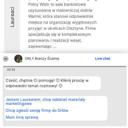
Polny Wiatr to sala bankietowa
Laureaci
usytuowana w malowniczej dolinie
Warmii, która stanowi odpowiednie
miejsce na organizację wyjątkowych
przyjęć w okolicach Olsztyna. Firma
specjalizuje się w kompleksowym
planowaniu i realizacji wesel,
zapewniając ...
9.7
ORŁY Branży Ślubnej
Live chat
02:33
Organizator plebiscytu
Plebiscyt
Kontakt
Cześć, chętnie Ci pomogę! 🙂 Kliknij proszę w
Bright Side Solutions sp. z o.
Laureaci
Kontakt
odpowiedni temat rozmowy! 🙂
o. sp. k.
Lista
ul. Ruska 22
wszystkich
Wrocław 50-079
Laureatów
KRS 0000749100 | Regon
Zasady
Jestem Laureatem, chcę odebrać materiały
381313360 | NIP 8943132676
Regulamin
marketingowe
+48 508 492 400
Polityka
Chcę zgłosić swoją firmę do Orłów
Prywatności
Mam inną sprawę