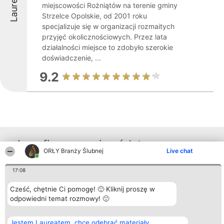
Laureaci
miejscowości Rożniątów na terenie gminy
Strzelce Opolskie, od 2001 roku
specjalizuje się w organizacji rozmaitych
przyjęć okolicznościowych. Przez lata
działalności miejsce to zdobyło szerokie
doświadczenie, ...
9.2
Inne firmy z województwa
ORŁY Branży Ślubnej
Live chat
17:08
Organizator plebiscytu
Plebiscyt
Kontakt
Bright Side Solutions sp. z o.
Laureaci
Kontakt
Cześć, chętnie Ci pomogę! 🙂 Kliknij proszę w
o. sp. k.
Lista
odpowiedni temat rozmowy! 🙂
ul. Ruska 22
wszystkich
Wrocław 50-079
Laureatów
KRS 0000749100 | Regon
Zasady
Jestem Laureatem, chcę odebrać materiały
381313360 | NIP 8943132676
Regulamin