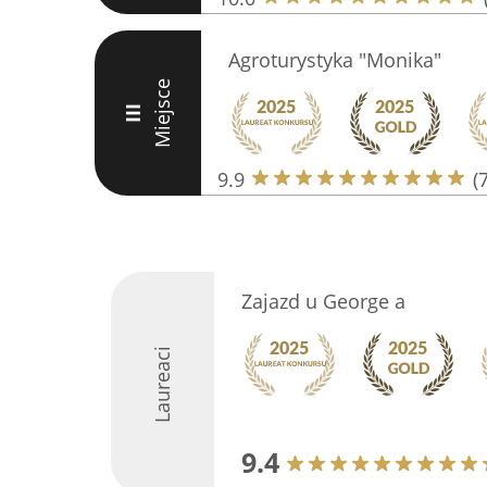
Agroturystyka "Monika"
Miejsce
III
9.9
(
Zajazd u George a
Laureaci
9.4