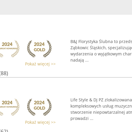
B&J Florystyka Ślubna to przeds
Ząbkowic Śląskich, specjalizując
wydarzenia o wyjątkowym charak
nadają ...
Pokaż więcej >>
(88)
Life Style & Dj PZ zlokalizowan
kompleksowych usług muzyczny
stworzenie niepowtarzalnej at
prowadzi ...
Pokaż więcej >>
(62)