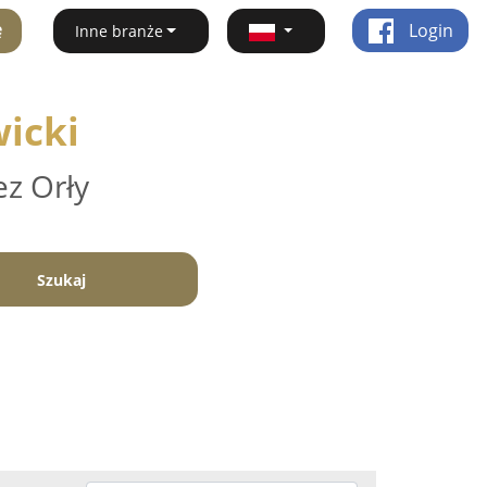
ę
Login
Inne branże
wicki
ez Orły
Szukaj