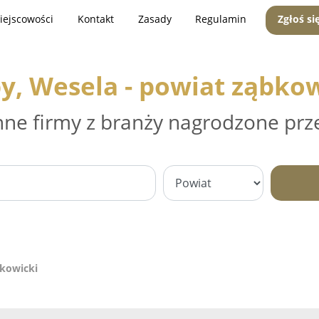
iejscowości
Kontakt
Zasady
Regulamin
Zgłoś si
y, Wesela - powiat ząbko
nne firmy z branży nagrodzone prz
bkowicki