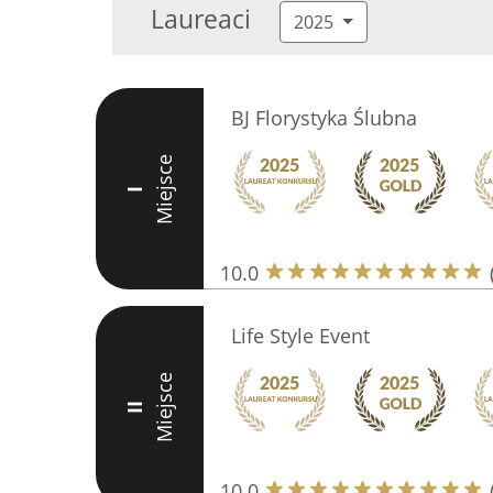
Laureaci
2025
BJ Florystyka Ślubna
Miejsce
I
10.0
Life Style Event
Miejsce
II
10.0