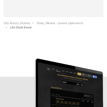
Orły Branży Ślubnej
Śluby, Wesela - powiat ząbkowicki
Life Style Event