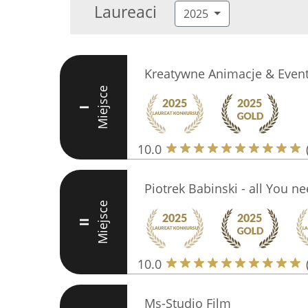
Laureaci
2025
Kreatywne Animacje & Even
Miejsce
I
10.0
Piotrek Babinski - all You n
Miejsce
II
10.0
Ms-Studio Film