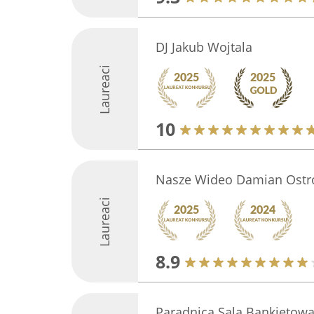
DJ Jakub Wojtala
Laureaci
10
Nasze Wideo Damian Ostr
Laureaci
8.9
Paradnica Sala Bankietow