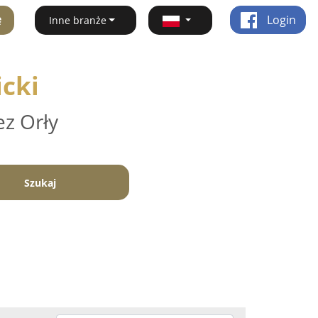
ę
Login
Inne branże
icki
ez Orły
Szukaj