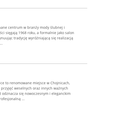
znane centrum w branży mody ślubnej i
ści sięgają 1968 roku, a formalnie jako salon
ynuując tradycję wyróżniającą się realizacją
..
ice to renomowane miejsce w Chojnicach,
ji przyjęć weselnych oraz innych ważnych
kt odznacza się nowoczesnym i eleganckim
ofesjonalną ...