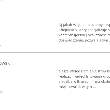
DJ Jakub Wojtala to uznany eks
Chojnicach, który specjalizuje 
konferansjerskiej okolicznośc
doświadczeniu, pozwalającym .
owski
Nasze Wideo Damian Ostrowski 
realizacji wideofilmowania uro
siedzibą w Brusach firma obsłu
miejscowości, w tym ...
a