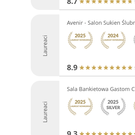
8.7
Avenir - Salon Sukien Ślub
Laureaci
8.9
Sala Bankietowa Gastom C
Laureaci
9.3