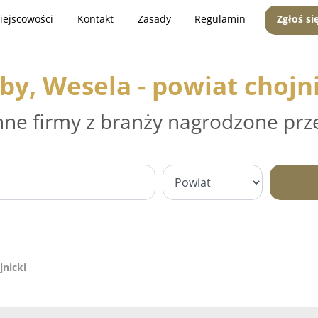
iejscowości
Kontakt
Zasady
Regulamin
Zgłoś si
by, Wesela - powiat chojn
nne firmy z branży nagrodzone prz
jnicki