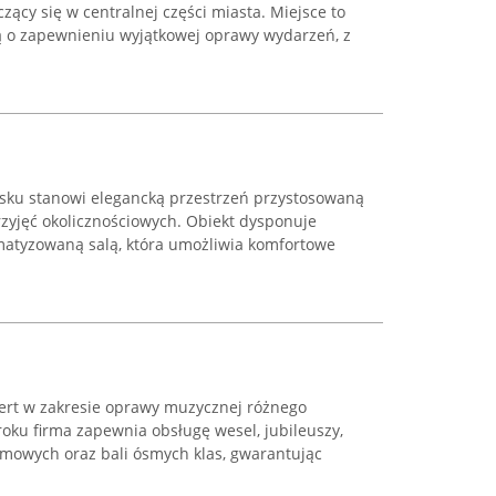
zący się w centralnej części miasta. Miejsce to
ą o zapewnieniu wyjątkowej oprawy wydarzeń, z
rsku stanowi elegancką przestrzeń przystosowaną
rzyjęć okolicznościowych. Obiekt dysponuje
imatyzowaną salą, która umożliwia komfortowe
ert w zakresie oprawy muzycznej różnego
roku firma zapewnia obsługę wesel, jubileuszy,
rmowych oraz bali ósmych klas, gwarantując