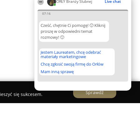
ORŁY Branży Ślubnej
Live chat
07:16
Cześć, chętnie Ci pomogę! 🙂 Kliknij
proszę w odpowiedni temat
rozmowy! 🙂
Jestem Laureatem, chcę odebrać
materiały marketingowe
Chcę zgłosić swoją firmę do Orłów
Mam inną sprawę
Sprawdź
ieszyć się sukcesem.