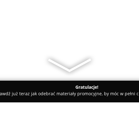
Gratulacje!
awdź już teraz jak odebrać materiały promocyjne, by móc w pełni c
a
Salon ślubny Gracja