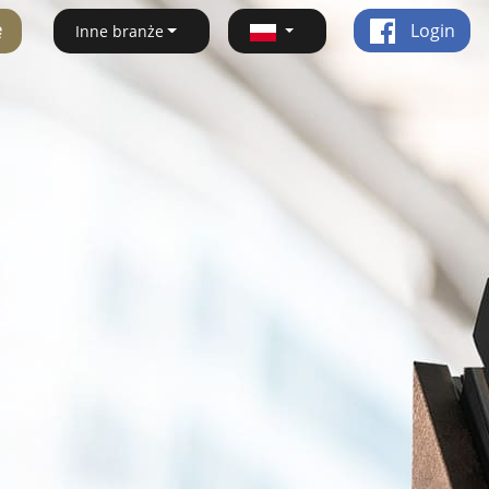
ę
Login
Inne branże