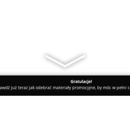
Gratulacje!
awdź już teraz jak odebrać materiały promocyjne, by móc w pełni c
a
Fotografia ślubna - Radek Radziszewski