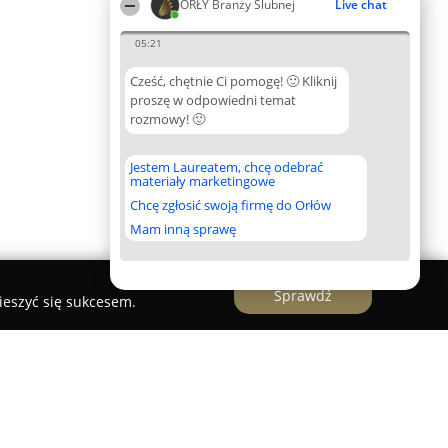
ORŁY Branży Ślubnej
Live chat
05:21
Cześć, chętnie Ci pomogę! 🙂 Kliknij
proszę w odpowiedni temat
rozmowy! 🙂
Jestem Laureatem, chcę odebrać
materiały marketingowe
Chcę zgłosić swoją firmę do Orłów
Mam inną sprawę
Sprawdź
ieszyć się sukcesem.