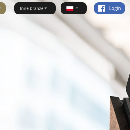
ę
Login
Inne branże